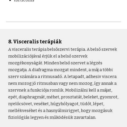
torticollis
8. Visceralis terápiák
A visceralis terápia belsőszervi terápia. A belső szervek
mobilizációjával érjük el a belső szervek
mozgékonyságát. Minden belső szervet a légzés
mozgatja. A diafragma mozgat mindent, a máj a többi
szerv számára a ritmusadó. A letapadt, adhesiv viscera
nem mozog jó ritmusban vagy nem mozog, így annak a
szervnek a funkciója romlik. Mobilizálni kell a májat,
epét, diaphragmát, méhet, prosztatát, beleket, gyomrot,
nyelőcsövet, veséket, húgyhólyagot, tüdőt, lépet,
mellékveséket és a hasnyálmirigyet, hogy mozgásuk
fiziológiás legyen és működésük zavartalan.