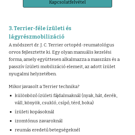
Kapcsolatfelvétel
3. Terrier-féle ízületi és
lágyrészmobilizáció
A módszert dr. J. C. Terrier ortopéd-reumatológus
orvos fejlesztette ki. Egy olyan manuális kezelési
forma, amely együttesen alkalmazza a masszázs és a
passzív ízületi mobilizáció elemeit, az adott ízület
nyugalmi helyzetében.
Mikor javasolt a Terrier technika?
különböző ízületi fájdalmaknál (nyak, hát, derék,
váll, könyök, csukló, csípő, térd, boka)
ízületi kopásoknál
izomtónus zavaroknál
reumás eredetű betegségeknél