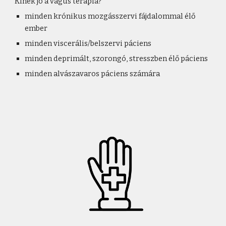
Kinek jó a vagus terápia?
minden krónikus mozgásszervi fájdalommal élő
ember
minden viscerális/belszervi páciens
minden deprimált, szorongó, stresszben élő páciens
minden alvászavaros páciens számára