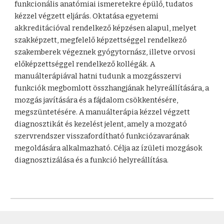
funkcionális anatómiai ismeretekre épülő, tudatos
kézzel végzett eljárás. Oktatása egyetemi
akkreditációval rendelkező képzésen alapul, melyet
szakképzett, megfelelő képzettséggel rendelkező
szakemberek végeznek gyógytornász, illetve orvosi
előképzettséggel rendelkező kollégák. A
manuálterápiával hatni tudunk a mozgásszervi
funkciók megbomlott összhangjának helyreállítására, a
mozgás javítására és a fájdalom csökkentésére,
megszüntetésére. A manuálterápia kézzel végzett
diagnosztikát és kezelést jelent, amely a mozgató
szervrendszer visszafordítható funkciózavarának
megoldására alkalmazható. Célja az ízületi mozgások
diagnosztizálása és a funkció helyreállítása.