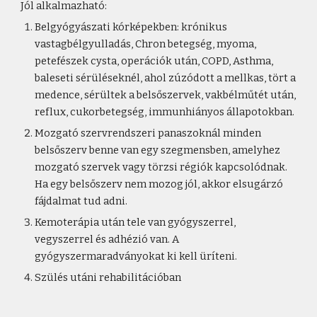
Jól alkalmazható:
Belgyógyászati kórképekben: krónikus
vastagbélgyulladás, Chron betegség, myoma,
petefészek cysta, operációk után, COPD, Asthma,
baleseti sérüléseknél, ahol zúzódott a mellkas, tört a
medence, sérültek a belsőszervek, vakbélműtét után,
reflux, cukorbetegség, immunhiányos állapotokban.
Mozgató szervrendszeri panaszoknál minden
belsőszerv benne van egy szegmensben, amelyhez
mozgató szervek vagy törzsi régiók kapcsolódnak.
Ha egy belsőszerv nem mozog jól, akkor elsugárzó
fájdalmat tud adni.
Kemoterápia után tele van gyógyszerrel,
vegyszerrel és adhézió van. A
gyógyszermaradványokat ki kell üríteni.
Szülés utáni rehabilitációban