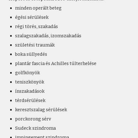
minden operált beteg
égési sérülések
régi törés, szakadás
szalagszakadás, izomszakadás
születési traumák
boka süllyedés
plantár fascia és Achilles túlterhelése
golfkönyök
teniszkönyök
ínszakadások
térdsérülések
keresztszalag sérülések
porckorong sérv
Sudeck szindroma
impingement szindroma