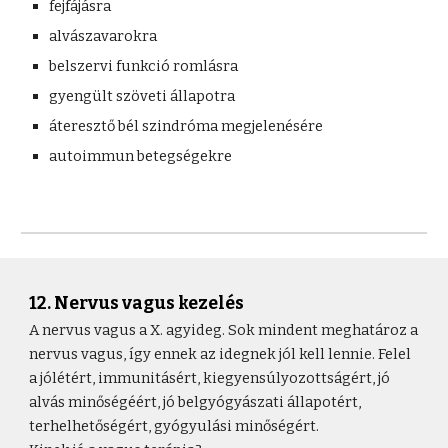
fejfájásra
alvászavarokra
belszervi funkció romlásra
gyengült szöveti állapotra
áteresztő bél szindróma megjelenésére
autoimmun betegségekre
12. Nervus vagus kezelés
A nervus vagus a X. agyideg. Sok mindent meghatároz a
nervus vagus, így ennek az idegnek jól kell lennie. Felel
a jólétért, immunitásért, kiegyensúlyozottságért, jó
alvás minőségéért, jó belgyógyászati állapotért,
terhelhetőségért, gyógyulási minőségért.