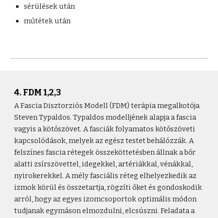
sérülések után
műtétek után
4. FDM 1,2,3
A Fascia Disztorziós Modell (FDM) terápia megalkotója
Steven Typaldos. Typaldos modelljének alapja a fascia
vagyis a kötőszövet. A fasciák folyamatos kötőszöveti
kapcsolódások, melyek az egész testet behálózzák. A
felszínes fascia rétegek összeköttetésben állnak a bőr
alatti zsírszövettel, idegekkel, artériákkal, vénákkal,
nyirokerekkel. A mély fasciális réteg elhelyezkedik az
izmok körül és összetartja, rögzíti őket és gondoskodik
arról, hogy az egyes izomcsoportok optimális módon
tudjanak egymáson elmozdulni, elcsúszni. Feladata a