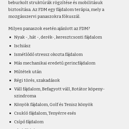
beburkolt struktúrák rögzítése és mobilitásuk
biztosítása. Az FDM egy fájdalom terápia, mely a
mozgásszervi panaszokra fókuszál.
Milyen panaszok esetén ajánlott az FDM?
Nyak -, hát -, derék-, keresztcsonti fájdalom
Ischiász
Ismétlődő stressz okozta fájdalom
Más mechanikai eredetű gerincfájdalom
Műtétek után
Régi törés, szakadások
Váll fájdalom, Befagyott váll, Rotátor köpeny-
szindroma
Könyök fájdalom, Golf és Tenisz könyök
Csukló fájdalom, Tenyérre esés
Csípő fájdalom