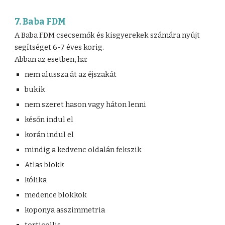
7. Baba FDM
A Baba FDM csecsemők és kisgyerekek számára nyújt
segítséget 6-7 éves korig.
Abban az esetben, ha:
nem alussza át az éjszakát
bukik
nem szeret hason vagy háton lenni
későn indul el
korán indul el
mindig a kedvenc oldalán fekszik
Atlas blokk
kólika
medence blokkok
koponya asszimmetria