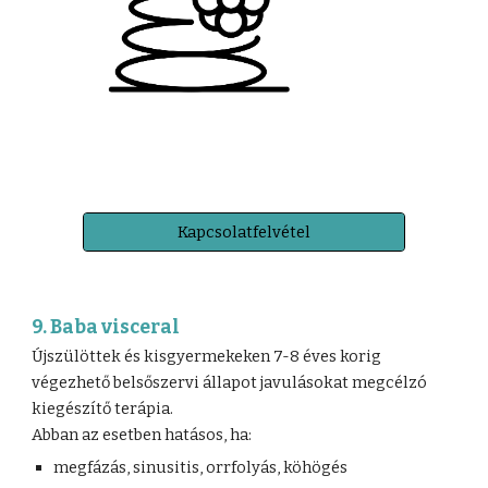
Kapcsolatfelvétel
9. Baba visceral
Újszülöttek és kisgyermekeken 7-8 éves korig
végezhető belsőszervi állapot javulásokat megcélzó
kiegészítő terápia.
Abban az esetben hatásos, ha:
megfázás, sinusitis, orrfolyás, köhögés