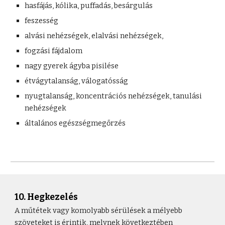
hasfájás, kólika, puffadás, besárgulás
feszesség
alvási nehézségek, elalvási nehézségek,
fogzási fájdalom
nagy gyerek ágyba pisilése
étvágytalanság, válogatósság
nyugtalanság, koncentrációs nehézségek, tanulási
nehézségek
általános egészségmegőrzés
10. Hegkezelés
A műtétek vagy komolyabb sérülések a mélyebb
szöveteket is érintik, melynek következtében