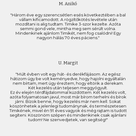
M. Anikó
"Három éve egy szerencsétlen esés következtében a bal
vállam kificamodott. A rögzítőkötés levétele után
mozdítani is alig tudtam. Timike 3-szor kezelte. Azóta
semmi gond vele, mintha meg sem sérült volna.
Mindenkinek ajánlom Timikét, nem fog csalódni! Egy
nagyon hálás 70 éves páciens."
U. Margit
"Múlt évben volt egy hát- és derékfájásom. Az egész
hátizom úgy be volt keményedve, hogy hajolni egyáltalán
nem bírtam, mert úgy éreztem, hogy eltörik a derekam.
Két kezelés után teljesen meggyógyult.
Ez év elején térdfájdalommal küzdöttem. Két kezelés volt,
azóta folyamatosan javul, most már bírom terhelni és bírok
járni. Bízok benne, hogy kezelés már nem kell. Sokat
köszönhetek a jelenlegi tudománynak, és természetesen
Timikének, mivel én 91 éves vagyok és még rajtam is tudott
segíteni. Köszönöm szépen és mindenkinek csak ajánlani
tudom! Ne szenvedjetek, van segítség!"