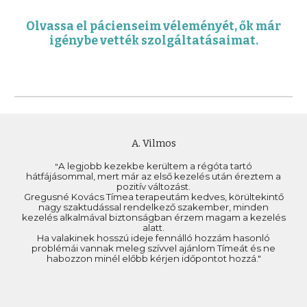
Olvas
sa
el pácienseim véleményét, ők már
igénybe vették szolgáltatásaimat.
A. Vilmos
A legjobb kezekbe kerültem a régóta tartó
"
hátfájásommal, mert már az első kezelés után éreztem a
pozitív változást.
Gregusné Kovács Tímea terapeutám kedves, körültekintő
nagy szaktudással rendelkező szakember, minden
kezelés alkalmával biztonságban érzem magam a kezelés
alatt.
Ha valakinek hosszú ideje fennálló hozzám hasonló
problémái vannak meleg szívvel ajánlom Tímeát és ne
habozzon minél előbb kérjen időpontot hozzá."