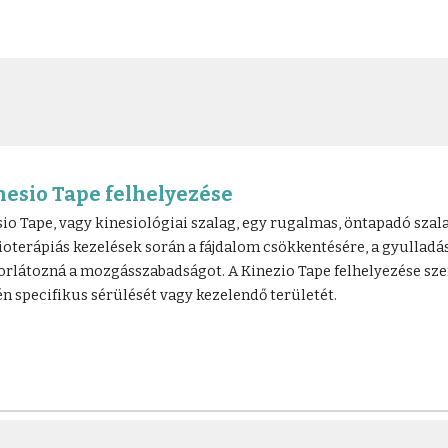
inesio Tape felhelyezése
sio Tape, vagy kinesiológiai szalag, egy rugalmas, öntapadó szal
zioterápiás kezelések során a fájdalom csökkentésére, a gyulladá
orlátozná a mozgásszabadságot. A Kinezio Tape felhelyezése sze
n specifikus sérülését vagy kezelendő területét.