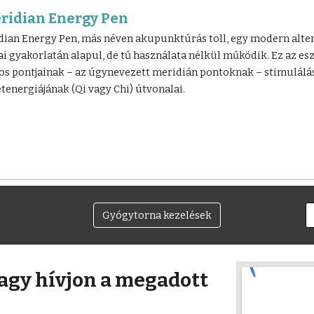
eridian Energy Pen
dian Energy Pen, más néven akupunktúrás toll, egy modern alte
nai gyakorlatán alapul, de tű használata nélkül működik. Ez az e
os pontjainak – az úgynevezett meridián pontoknak – stimulálá
etenergiájának (Qi vagy Chi) útvonalai.
Gyógytorna kezelések
vagy hívjon a megadott