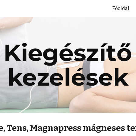
Főoldal
ip to main content
Skip to navigat
Kiegészítő
kezelések
e, Tens, Magnapress mágneses te