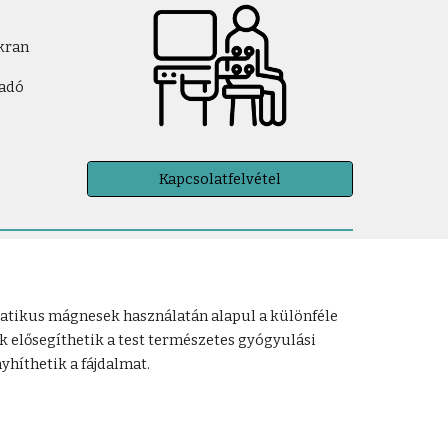
kran
padó
Kapcsolatfelvétel
tatikus mágnesek használatán alapul a különféle
 elősegíthetik a test természetes gyógyulási
yhíthetik a fájdalmat.