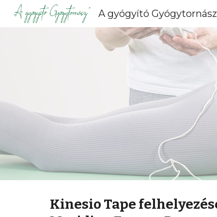
A gyógyító Gyógytornász
Sk
Kinesio Tape felhelyezés