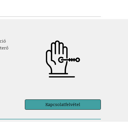
ció
eterő
Kapcsolatfelvétel