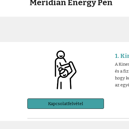
Meridian Energy Pen
1. K
A Kine
és a fi
hogy k
az egyé
Kapcsolatfelvétel