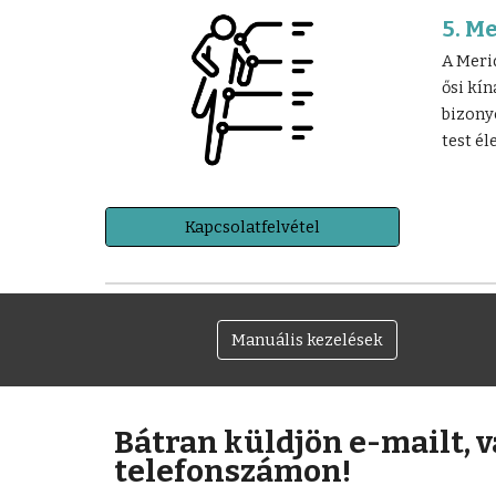
5. M
A Meri
ősi kí
bizony
test él
Kapcsolatfelvétel
Manuális kezelések
Bátran küldjön e-mailt, 
telefonszámon!