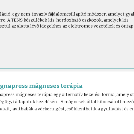
áció, egy nem-invazív fájdalomcsillapító módszer, amelyet gya
ére. A TENS készülékek kis, hordozható eszközök, amelyek kis
ztül az alatta lévő idegekhez az elektromos vezetékek és önta
agnapress mágneses terápia
apress mágneses terápia egy alternatív kezelési forma, amely s
égügyi állapotok kezelésére. A mágnesek által kibocsátott mezők
tait, javíthatják a vérkeringést, csökkenthetik a gyulladást és en