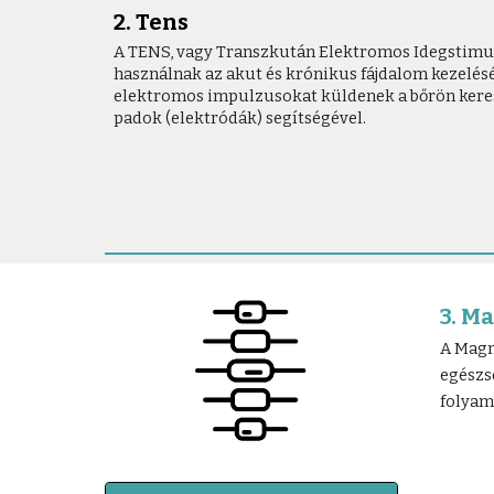
2. Tens
A TENS, vagy Transzkután Elektromos Idegstimul
használnak az akut és krónikus fájdalom kezelés
elektromos impulzusokat küldenek a bőrön keres
padok (elektródák) segítségével.
3. M
A Magn
egészs
folyama