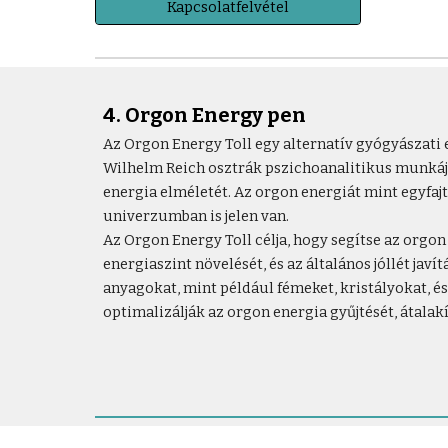
Kapcsolatfelvétel
4. Orgon Energy pen
Az Orgon Energy Toll egy alternatív gyógyászati 
Wilhelm Reich osztrák pszichoanalitikus munkájáb
energia elméletét. Az orgon energiát mint egyfajt
univerzumban is jelen van.
Az Orgon Energy Toll célja, hogy segítse az orgon 
energiaszint növelését, és az általános jóllét jav
anyagokat, mint például fémeket, kristályokat, és
optimalizálják az orgon energia gyűjtését, átalakí