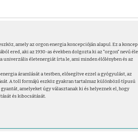
eszköz, amely az orgon energia koncepcióján alapul. Ez a koncep
ól ered, aki az 1930-as években dolgozta ki az "orgon" nevű él
a univerzális életenergiát írta le, ami minden élőlényben és az
energia áramlását a testben, elősegítve ezzel a gyógyulást, az
ítását. A toll formájú eszköz gyakran tartalmaz különböző típusú
 gyantát, amelyeket úgy választanak ki és helyeznek el, hogy
tását és kibocsátását.