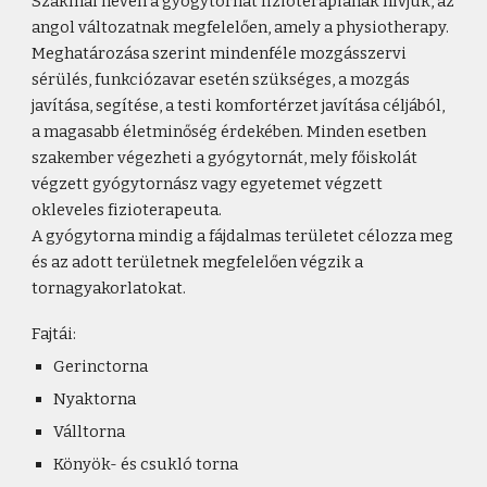
Szakmai nevén a gyógytornát fizioterápiának hívjuk, az
angol változatnak megfelelően, amely a physiotherapy.
Meghatározása szerint mindenféle mozgásszervi
sérülés, funkciózavar esetén szükséges, a mozgás
javítása, segítése, a testi komfortérzet javítása céljából,
a magasabb életminőség érdekében. Minden esetben
szakember végezheti a gyógytornát, mely főiskolát
végzett gyógytornász vagy egyetemet végzett
okleveles fizioterapeuta.
A gyógytorna mindig a fájdalmas területet célozza meg
és az adott területnek megfelelően végzik a
tornagyakorlatokat.
Fajtái:
Gerinctorna
Nyaktorna
Válltorna
Könyök- és csukló torna