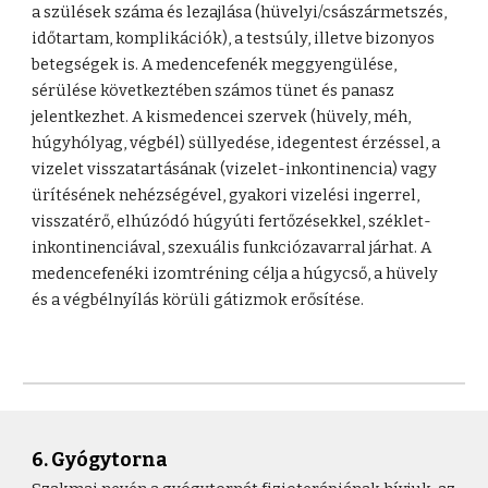
a szülések száma és lezajlása (hüvelyi/császármetszés,
időtartam, komplikációk), a testsúly, illetve bizonyos
betegségek is. A medencefenék meggyengülése,
sérülése következtében számos tünet és panasz
jelentkezhet. A kismedencei szervek (hüvely, méh,
húgyhólyag, végbél) süllyedése, idegentest érzéssel, a
vizelet visszatartásának (vizelet-inkontinencia) vagy
ürítésének nehézségével, gyakori vizelési ingerrel,
visszatérő, elhúzódó húgyúti fertőzésekkel, széklet-
inkontinenciával, szexuális funkciózavarral járhat. A
medencefenéki izomtréning célja a húgycső, a hüvely
és a végbélnyílás körüli gátizmok erősítése.
6. Gyógytorna