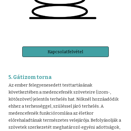
Kapcsolatfelvétel
5. Gátizom torna
Az ember felegyenesedett testtartásának
következtében a medencefenék szöveteire (izom-,
kötőszövet) jelentős terhelés hat. Nőknél hozzáadódik
ehhez a terhességgel, szüléssel járó terhelés. A
medencefenék funkcióromlása az életkor
előrehaladtának természetes velejárója. Befolyásolják a
szövetek szerkezetét meghatározó egyéni adottságok,