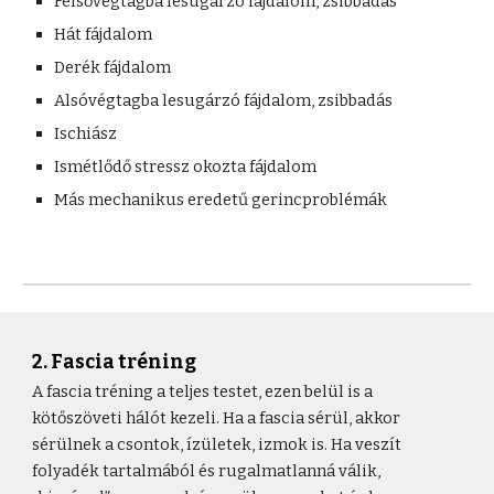
Felsővégtagba lesugárzó fájdalom, zsibbadás
Hát fájdalom
Derék fájdalom
Alsóvégtagba lesugárzó fájdalom, zsibbadás
Ischiász
Ismétlődő stressz okozta fájdalom
Más mechanikus eredetű gerincproblémák
2. Fascia tréning
A fascia tréning a teljes testet, ezen belül is a
kötőszöveti hálót kezeli. Ha a fascia sérül, akkor
sérülnek a csontok, ízületek, izmok is. Ha veszít
folyadék tartalmából és rugalmatlanná válik,