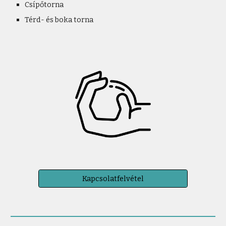
Csípőtorna
Térd- és boka torna
Kapcsolatfelvétel