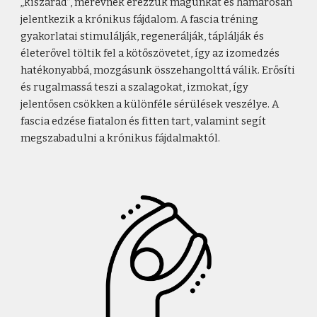
„kiszárad”, merevnek érezzük magunkat és hamarosan
jelentkezik a krónikus fájdalom. A fascia tréning
gyakorlatai stimulálják, regenerálják, táplálják és
életerővel töltik fel a kötőszövetet, így az izomedzés
hatékonyabbá, mozgásunk összehangolttá válik. Erősíti
és rugalmassá teszi a szalagokat, izmokat, így
jelentősen csökken a különféle sérülések veszélye. A
fascia edzése fiatalon és fitten tart, valamint segít
megszabadulni a krónikus fájdalmaktól.